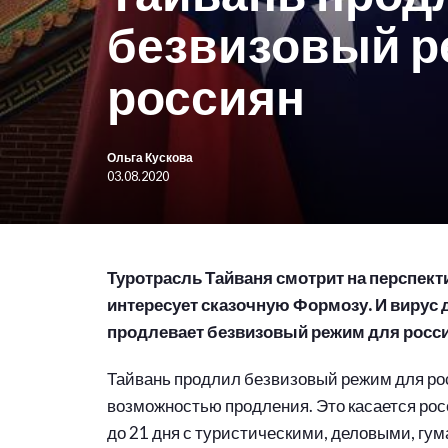
безвизовый р
россиян
Ольга Кускова
03.08.2020
Туротрасль Тайваня смотрит на перспект
интересует сказочную Формозу. И вирус 
продлевает безвизовый режим для росси
Тайвань продлил безвизовый режим для рос
возможностью продления. Это касается рос
до 21 дня с туристическими, деловыми, гу