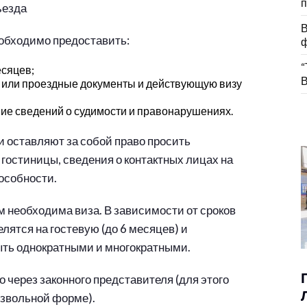
п
ъезда
В
еобходимо предоставить:
ф
“
есяцев;
В
) или проездные документы и действующую визу
ие сведений о судимости и правонарушениях.
 оставляют за собой право просить
остиницы, сведения о контактных лицах на
особности.
 необходима виза. В зависимости от сроков
лятся на гостевую (до 6 месяцев) и
ыть однократными и многократными.
 через законного представителя (для этого
извольной форме).