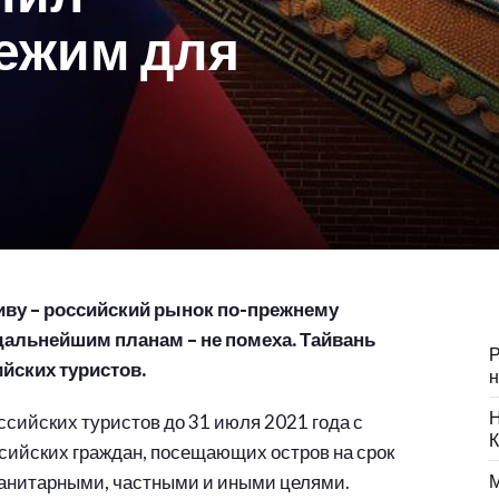
ежим для
иву – российский рынок по-прежнему
дальнейшим планам – не помеха. Тайвань
Р
йских туристов.
н
Н
сийских туристов до 31 июля 2021 года с
К
сийских граждан, посещающих остров на срок
манитарными, частными и иными целями.
М