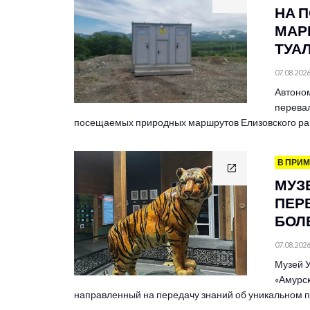
НА 
МАР
ТУА
07.08.202
Автоно
перевал
посещаемых природных маршрутов Елизовского ра
В ПРИ
МУЗ
ПЕР
БОЛЕ
07.08.202
Музей У
«Амурск
направленный на передачу знаний об уникальном