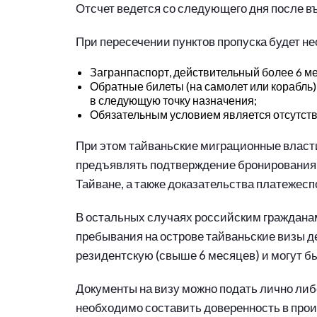
Отсчет ведется со следующего дня после в
При пересечении пунктов пропуска будет н
Загранпаспорт, действительный более 6 м
Обратные билеты (на самолет или корабль
в следующую точку назначения;
Обязательным условием является отсутств
При этом тайваньские миграционные власти
предъявлять подтверждение бронирования г
Тайване, а также доказательства платежесп
В остальных случаях российским гражданам
пребывания на острове тайваньские визы де
резидентскую (свыше 6 месяцев) и могут б
Документы на визу можно подать лично либо
необходимо составить доверенность в про