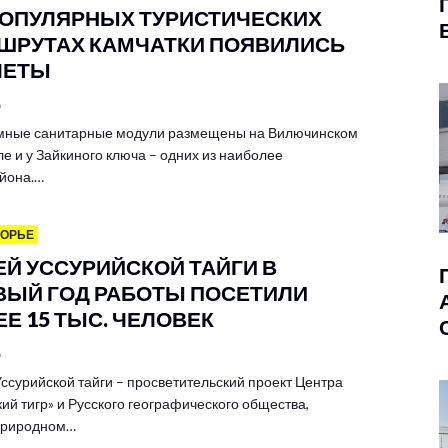
ПОПУЛЯРНЫХ ТУРИСТИЧЕСКИХ
ШРУТАХ КАМЧАТКИ ПОЯВИЛИСЬ
ЛЕТЫ
6
мные санитарные модули размещены на Вилючинском
е и у Зайкиного ключа – одних из наиболее
йона.…
МОРЬЕ
ЕЙ УССУРИЙСКОЙ ТАЙГИ В
ВЫЙ ГОД РАБОТЫ ПОСЕТИЛИ
Е 15 ТЫС. ЧЕЛОВЕК
6
ссурийской тайги – просветительский проект Центра
ий тигр» и Русского географического общества,
 природном…