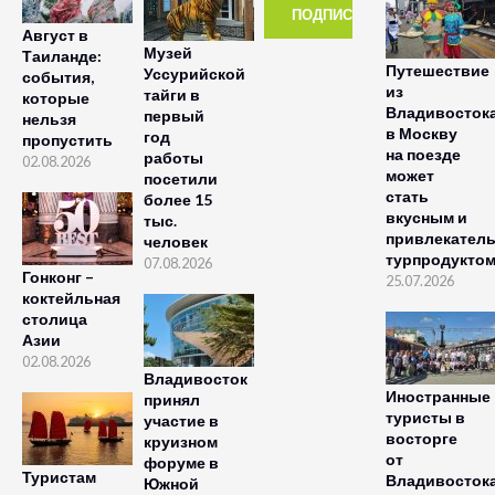
Август в
Музей
Таиланде:
Путешествие
Уссурийской
события,
из
тайги в
которые
Владивосток
первый
нельзя
в Москву
год
пропустить
на поезде
работы
02.08.2026
может
посетили
стать
более 15
вкусным и
тыс.
привлекател
человек
турпродукто
07.08.2026
Гонконг –
25.07.2026
коктейльная
столица
Азии
02.08.2026
Владивосток
Иностранные
принял
туристы в
участие в
восторге
круизном
от
форуме в
Туристам
Владивосток
Южной