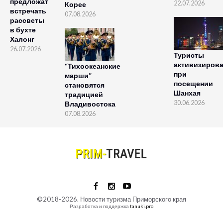
предложат
22.07.2026
Корее
встречать
07.08.2026
рассветы
в бухте
Халонг
26.07.2026
Туристы
активизиров
“Тихоокеанские
при
марши”
посещении
становятся
Шанхая
традицией
30.06.2026
Владивостока
07.08.2026
©2018-2026. Новости туризма Приморского края
Разработка и поддержка
tanuki.pro