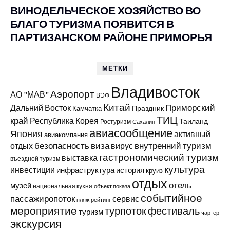
ВИНОДЕЛЬЧЕСКОЕ ХОЗЯЙСТВО ВО
БЛАГО ТУРИЗМА ПОЯВИТСЯ В
ПАРТИЗАНСКОМ РАЙОНЕ ПРИМОРЬЯ
МЕТКИ
Владивосток
Аэропорт
АО "МАВ"
ВЭФ
Китай
Приморский
Дальний Восток
Праздник
Камчатка
ТИЦ
край
Республика Корея
Таиланд
Ростуризм
Сахалин
авиасообщение
Япония
активный
авиакомпания
виза
внутренний туризм
отдых
безопасность
вирус
гастрономический туризм
выставка
въездной туризм
культура
инвестиции
инфраструктура
история
круиз
отдых
отель
музей
национальная кухня
объект показа
событийное
пассажиропоток
сервис
пляж
рейтинг
мероприятие
турпоток
фестиваль
туризм
чартер
экскурсия