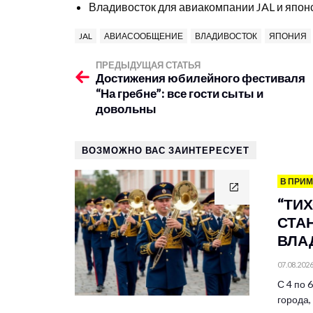
Владивосток для авиакомпании JAL и япон
JAL
АВИАСООБЩЕНИЕ
ВЛАДИВОСТОК
ЯПОНИЯ
ПРЕДЫДУЩАЯ СТАТЬЯ
Достижения юбилейного фестиваля
“На гребне”: все гости сыты и
довольны
ВОЗМОЖНО ВАС ЗАИНТЕРЕСУЕТ
В ПРИ
“ТИ
СТА
ВЛА
07.08.202
С 4 по 
города,