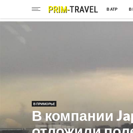
В АТР
В
В ПРИМОРЬЕ
В компании Jap
отложили пол