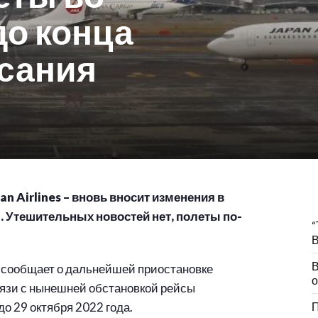
до конца
исания
n Airlines – вновь вносит изменения в
 Утешительных новостей нет, полеты по-
“
В
В
сообщает о дальнейшей приостановке
о
вязи с нынешней обстановкой рейсы
до 29 октября 2022 года.
П