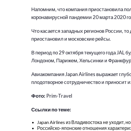
Напомним, что компания приостановила по
коронавирусной пандемии 20 марта 2020 го
Что касается западных регионов России, то 
приостановил и московские рейсы.
В период по 29 октября текущего года JAL 
Лондоном, Парижем, Хельсинки и Франкфу
Авиакомпания Japan Airlines выражает глу
плодотворное сотрудничество и приносит 
Фото:
Prim-Travel
Ссылки по теме:
Japan Airlines из Владивостока не уходит, 
Российско-японские отношения характериз