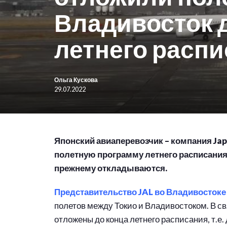
Владивосток 
летнего расп
Ольга Кускова
29.07.2022
Японский авиаперевозчик – компания Japa
полетную программу летнего расписания.
прежнему откладываются.
Представительство JAL во Владивостоке
полетов между Токио и Владивостоком. В с
отложены до конца летнего расписания, т.е. 