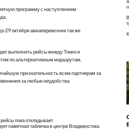
а
п
летную программу с наступлением
да.
В
т
до 29 октября авиаперевозчик так же
К
будет выполнять рейсы между Токио и
ртом по альтернативным маршрутам.
бочайшую признательность всем партнерам за
извинения за любые неудобства
но рейсы пока откладывает
ует памятная табличка в центре Владивостока