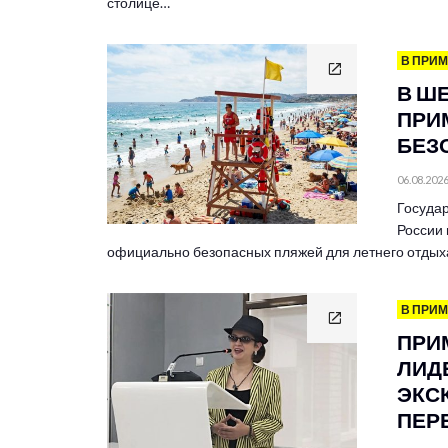
столице…
В ПРИ
В Ш
ПРИ
БЕЗ
06.08.202
Госуда
России
официально безопасных пляжей для летнего отдых
В ПРИ
ПРИ
ЛИД
ЭКС
ПЕР