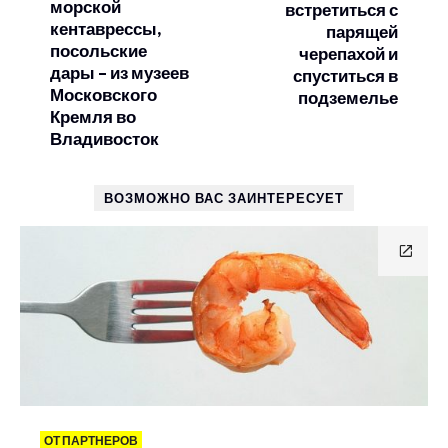
морской
встретиться с
кентаврессы,
парящей
посольские
черепахой и
дары – из музеев
спуститься в
Московского
подземелье
Кремля во
Владивосток
ВОЗМОЖНО ВАС ЗАИНТЕРЕСУЕТ
ОТ ПАРТНЕРОВ