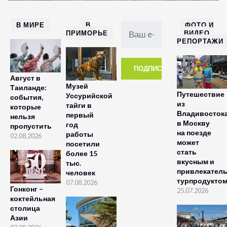
В МИРЕ
В
ФОТО И
ПРИМОРЬЕ
ВИДЕО
РЕПОРТАЖИ
Август в
Музей
Таиланде:
Путешествие
Уссурийской
события,
из
тайги в
которые
Владивосток
первый
нельзя
в Москву
год
пропустить
на поезде
работы
02.08.2026
может
посетили
стать
более 15
вкусным и
тыс.
привлекател
человек
турпродукто
07.08.2026
Гонконг –
25.07.2026
коктейльная
столица
Азии