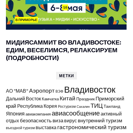
10
В ПРИМОРЬЕ
МИДИЯСАММИТ ВО ВЛАДИВОСТОКЕ:
ЕДИМ, ВЕСЕЛИМСЯ, РЕЛАКСИРУЕМ
(ПОДРОБНОСТИ)
МЕТКИ
Владивосток
Аэропорт
АО "МАВ"
ВЭФ
Китай
Приморский
Дальний Восток
Праздник
Камчатка
ТИЦ
край
Республика Корея
Таиланд
Ростуризм
Сахалин
авиасообщение
Япония
активный
авиакомпания
виза
внутренний туризм
отдых
безопасность
вирус
гастрономический туризм
выставка
въездной туризм