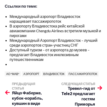
Ссылки по теме:
Международный аэропорт Владивосток
наращивает пассажиропоток
В аэропорту Владивостока рейс китайской
авиакомпании Chengdu Airlines встретили музыкой и
пирогами
Международный Аэропорт Владивосток – лучший
среди аэропортов стран-участниц СНГ
Доступный туризм – от аэропорта до музеев –
предлагает Владивосток инклюзивным
путешественникам
АО "МАВ"
АЭРОПОРТ
ВЛАДИВОСТОК
ПАССАЖИРОПОТОК
ПРЕДЫДУЩАЯ
СЛЕДУЮЩАЯ СТАТЬЯ
Тревел-гид от
СТАТЬЯ
Яйцо Фаберже,
Tele2 предлагает
кубок-корабль,
гостям
кувшин в виде
Приморья