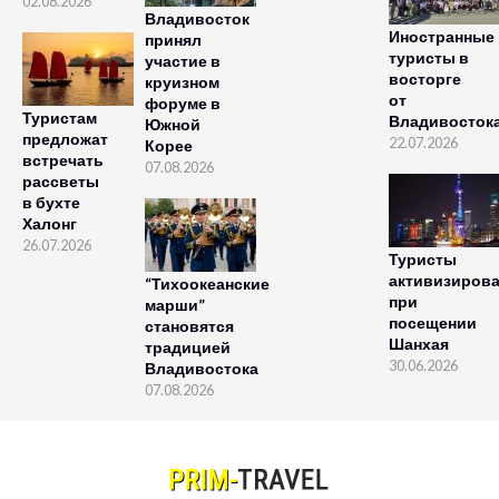
02.08.2026
Владивосток
Иностранные
принял
туристы в
участие в
восторге
круизном
от
форуме в
Туристам
Владивосток
Южной
предложат
22.07.2026
Корее
встречать
07.08.2026
рассветы
в бухте
Халонг
26.07.2026
Туристы
активизиров
“Тихоокеанские
при
марши”
посещении
становятся
Шанхая
традицией
30.06.2026
Владивостока
07.08.2026