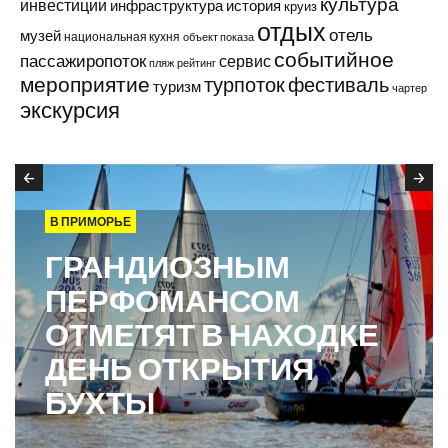
культура
инвестиции
инфраструктура
история
круиз
отдых
отель
музей
национальная кухня
объект показа
событийное
пассажиропоток
сервис
пляж
рейтинг
мероприятие
турпоток
фестиваль
туризм
чартер
экскурсия
В ПРИМОРЬЕ
ГРАНДИОЗНЫМ
ПЕРФОМАНСОМ
ОТМЕТЯТ В НАХОДКЕ
ДЕНЬ ОТКРЫТИЯ
БУХТЫ