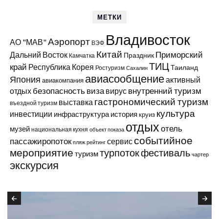
МЕТКИ
Владивосток
Аэропорт
АО "МАВ"
ВЭФ
Китай
Приморский
Дальний Восток
Праздник
Камчатка
ТИЦ
край
Республика Корея
Таиланд
Ростуризм
Сахалин
авиасообщение
Япония
активный
авиакомпания
виза
внутренний туризм
отдых
безопасность
вирус
гастрономический туризм
выставка
въездной туризм
культура
инвестиции
инфраструктура
история
круиз
отдых
отель
музей
национальная кухня
объект показа
событийное
пассажиропоток
сервис
пляж
рейтинг
мероприятие
турпоток
фестиваль
туризм
чартер
экскурсия