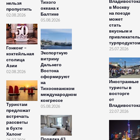
Владивосток
Тихого
нельзя
в Москву
океана к
пропустить
на поезде
Балтике
02.08.2026
может
05.08.2026
стать
вкусным и
привлекател
турпродукто
Гонконг –
25.07.2026
Экспортную
коктейльная
витрину
столица
Дальнего
Азии
Востока
02.08.2026
сформируют
Иностранные
на
туристы в
Тихоокеанском
восторге
международном
от
конгрессе
Туристам
Владивосток
05.08.2026
предложат
22.07.2026
встречать
рассветы
в бухте
Халонг
Порядка 43
26.07.2026