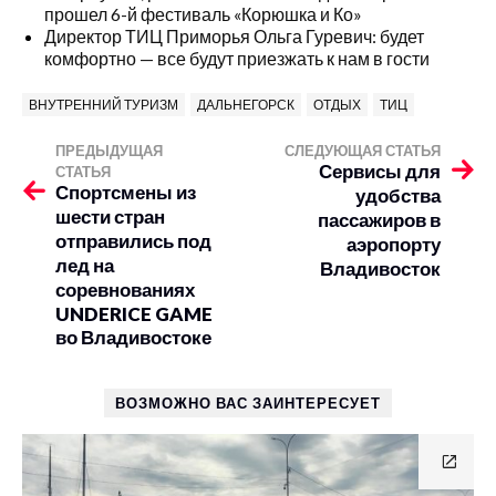
прошел 6-й фестиваль «Корюшка и Ко»
Директор ТИЦ Приморья Ольга Гуревич: будет
комфортно — все будут приезжать к нам в гости
ВНУТРЕННИЙ ТУРИЗМ
ДАЛЬНЕГОРСК
ОТДЫХ
ТИЦ
ПРЕДЫДУЩАЯ
СЛЕДУЮЩАЯ СТАТЬЯ
Сервисы для
СТАТЬЯ
Спортсмены из
удобства
шести стран
пассажиров в
отправились под
аэропорту
лед на
Владивосток
соревнованиях
UNDERICE GAME
во Владивостоке
ВОЗМОЖНО ВАС ЗАИНТЕРЕСУЕТ