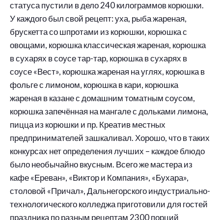
статуса пустили в дело 240 килограммов корюшки.
У каждого был свой рецепт: уха, рыба жареная,
брускетта со шпротами из корюшки, корюшка с
овощами, корюшка классическая жареная, корюшка
в сухарях в соусе тар-тар, корюшка в сухарях в
соусе «Вест», корюшка жареная на углях, корюшка в
фольге с лимоном, корюшка в кари, корюшка
жареная в казане с домашним томатным соусом,
корюшка запечённая на мангале с дольками лимона,
пицца из корюшки и пр. Креатив местных
предпринимателей зашкаливал. Хорошо, что в таких
конкурсах нет определения лучших – каждое блюдо
было необычайно вкусным. Всего же мастера из
кафе «Ереван», «Виктор и Компания», «Бухара»,
столовой «Причал», Дальнегорского индустриально-
технологического колледжа приготовили для гостей
праздника по разным рецептам 2300 порций