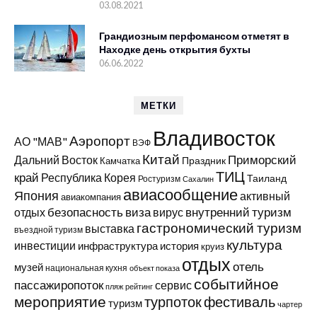
03.08.2021
Грандиозным перфомансом отметят в
Находке день открытия бухты
06.06.2022
МЕТКИ
Владивосток
Аэропорт
АО "МАВ"
ВЭФ
Китай
Приморский
Дальний Восток
Праздник
Камчатка
ТИЦ
край
Республика Корея
Таиланд
Ростуризм
Сахалин
авиасообщение
Япония
активный
авиакомпания
виза
внутренний туризм
отдых
безопасность
вирус
гастрономический туризм
выставка
въездной туризм
культура
инвестиции
инфраструктура
история
круиз
отдых
отель
музей
национальная кухня
объект показа
событийное
пассажиропоток
сервис
пляж
рейтинг
мероприятие
турпоток
фестиваль
туризм
чартер