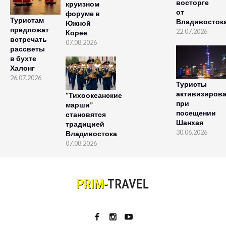
восторге
круизном
от
форуме в
Туристам
Владивосток
Южной
предложат
22.07.2026
Корее
встречать
07.08.2026
рассветы
в бухте
Халонг
26.07.2026
Туристы
активизиров
“Тихоокеанские
при
марши”
посещении
становятся
Шанхая
традицией
30.06.2026
Владивостока
07.08.2026