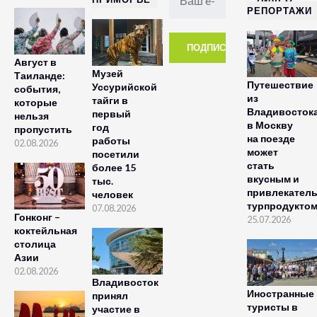
РЕПОРТАЖИ
Август в
Музей
Таиланде:
Путешествие
Уссурийской
события,
из
тайги в
которые
Владивосток
первый
нельзя
в Москву
год
пропустить
на поезде
работы
02.08.2026
может
посетили
стать
более 15
вкусным и
тыс.
привлекател
человек
турпродукто
07.08.2026
Гонконг –
25.07.2026
коктейльная
столица
Азии
02.08.2026
Владивосток
Иностранные
принял
туристы в
участие в