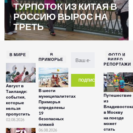
ТУРПОТОК ИЗ КИТАЯ В
РОССИЮ ВЫРОС НА
ТРЕТЬ
В МИРЕ
В
ФОТО И
ПРИМОРЬЕ
ВИДЕО
РЕПОРТАЖИ
Август в
В шести
Таиланде:
Путешествие
муниципалитетах
события,
из
Приморья
которые
Владивосток
определены
нельзя
в Москву
19
пропустить
на поезде
безопасных
02.08.2026
может
пляжей
стать
06.08.2026