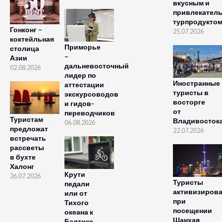
вкусным и
привлекател
турпродукто
Гонконг –
25.07.2026
коктейльная
Приморье
столица
–
Азии
дальневосточный
02.08.2026
лидер по
Иностранные
аттестации
туристы в
экскурсоводов
восторге
и гидов-
от
переводчиков
Туристам
Владивосток
06.08.2026
предложат
22.07.2026
встречать
рассветы
в бухте
Халонг
Крути
26.07.2026
Туристы
педали
активизиров
или от
при
Тихого
посещении
океана к
Шанхая
Балтике