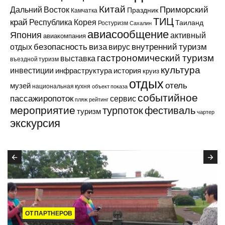
Китай
Приморский
Дальний Восток
Праздник
Камчатка
ТИЦ
край
Республика Корея
Таиланд
Ростуризм
Сахалин
авиасообщение
Япония
активный
авиакомпания
виза
внутренний туризм
отдых
безопасность
вирус
гастрономический туризм
выставка
въездной туризм
культура
инвестиции
инфраструктура
история
круиз
отдых
отель
музей
национальная кухня
объект показа
событийное
пассажиропоток
сервис
пляж
рейтинг
мероприятие
турпоток
фестиваль
туризм
чартер
экскурсия
ОТ ПАРТНЕРОВ