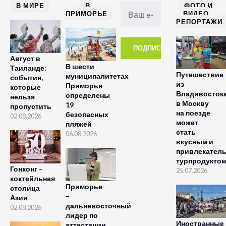
В МИРЕ
В
ФОТО И
ПРИМОРЬЕ
ВИДЕО
РЕПОРТАЖИ
Август в
В шести
Таиланде:
Путешествие
муниципалитетах
события,
из
Приморья
которые
Владивосток
определены
нельзя
в Москву
19
пропустить
на поезде
безопасных
02.08.2026
может
пляжей
стать
06.08.2026
вкусным и
привлекател
турпродукто
Гонконг –
25.07.2026
коктейльная
Приморье
столица
–
Азии
дальневосточный
02.08.2026
лидер по
Иностранные
аттестации