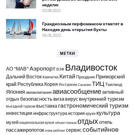
неделю
03.08.2021
Грандиозным перфомансом отметят в
Находке день открытия бухты
06.06.2022
МЕТКИ
Владивосток
Аэропорт
АО "МАВ"
ВЭФ
Китай
Приморский
Дальний Восток
Праздник
Камчатка
ТИЦ
край
Республика Корея
Таиланд
Ростуризм
Сахалин
авиасообщение
Япония
активный
авиакомпания
виза
внутренний туризм
отдых
безопасность
вирус
гастрономический туризм
выставка
въездной туризм
культура
инвестиции
инфраструктура
история
круиз
отдых
отель
музей
национальная кухня
объект показа
событийное
пассажиропоток
сервис
пляж
рейтинг