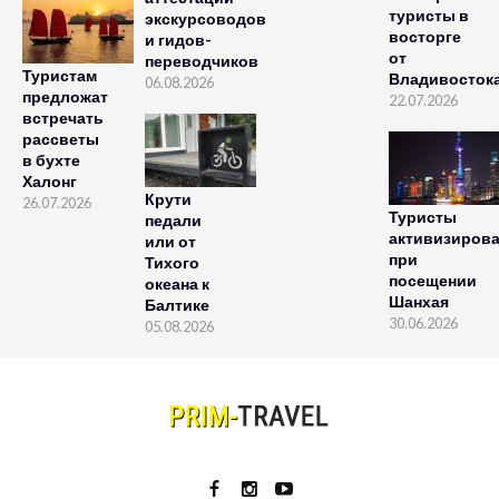
туристы в
экскурсоводов
восторге
и гидов-
от
переводчиков
Туристам
Владивосток
06.08.2026
предложат
22.07.2026
встречать
рассветы
в бухте
Халонг
Крути
26.07.2026
Туристы
педали
активизиров
или от
при
Тихого
посещении
океана к
Шанхая
Балтике
30.06.2026
05.08.2026