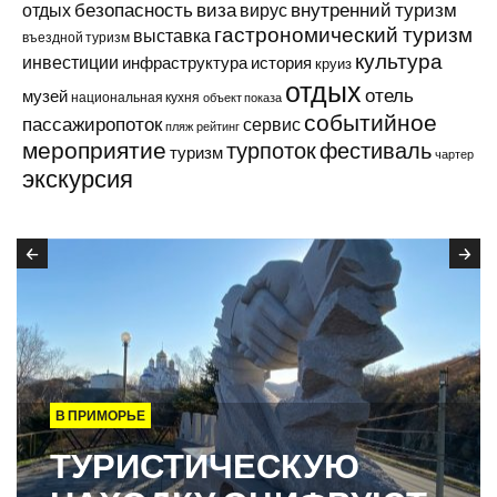
виза
внутренний туризм
отдых
безопасность
вирус
гастрономический туризм
выставка
въездной туризм
культура
инвестиции
инфраструктура
история
круиз
отдых
отель
музей
национальная кухня
объект показа
событийное
пассажиропоток
сервис
пляж
рейтинг
мероприятие
турпоток
фестиваль
туризм
чартер
экскурсия
В ПРИМОРЬЕ
ТУРИСТИЧЕСКУЮ