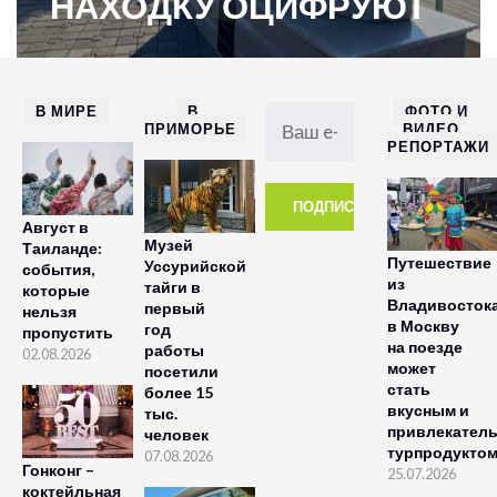
НАХОДКУ ОЦИФРУЮТ
В МИРЕ
В
ФОТО И
ПРИМОРЬЕ
ВИДЕО
РЕПОРТАЖИ
Август в
Музей
Таиланде:
Путешествие
Уссурийской
события,
из
тайги в
которые
Владивосток
первый
нельзя
в Москву
год
пропустить
на поезде
работы
02.08.2026
может
посетили
стать
более 15
вкусным и
тыс.
привлекател
человек
турпродукто
07.08.2026
Гонконг –
25.07.2026
коктейльная